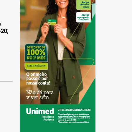
s
20;