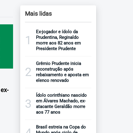
Mais lidas
Ex-jogador e ídolo da
1
Prudentina, Reginaldo
morre aos 82 anos em
Presidente Prudente
Grêmio Prudente inicia
2
reconstrução após
rebaixamento e aposta em
elenco renovado
 ex-
Ídolo corinthiano nascido
3
em Álvares Machado, ex-
atacante Geraldão morre
aos 77 anos
Brasil estreia na Copa do
4
Mundo após ciclo de